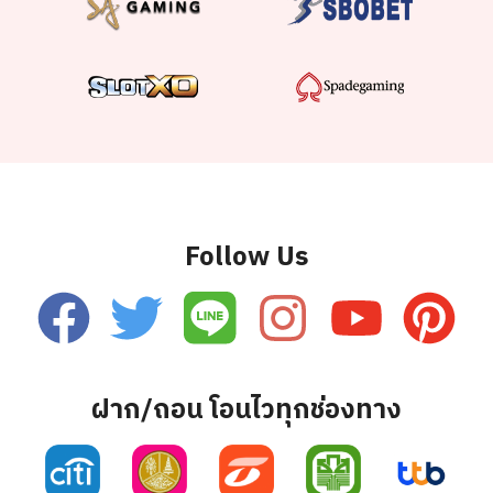
Follow Us
ฝาก/ถอน โอนไวทุกช่องทาง