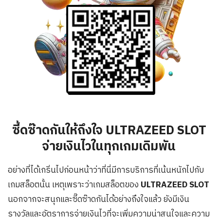
ซี้ดซ๊าดกันให้ถึงใจ ULTRAZEED SLOT
จ่ายเงินไวในทุกเกมเดิมพัน
อย่างที่ได้เกริ่นไปก่อนหน้าว่าที่นี่มีการบริการที่เน้นหนักไปกับ
เกมสล็อตนั้น เหตุเพราะว่าเกมสล็อตของ
ULTRAZEED SLOT
นอกจากจะสนุกและซี๊ดซ๊าดกันได้อย่างถึงใจแล้ว ยังมีเงิน
รางวัลและอัตราการจ่ายเงินไวที่จะเพิ่มความน่าสนใจและความ