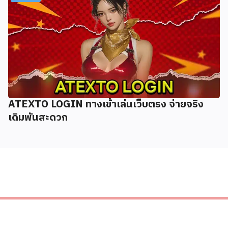
ATEXTO LOGIN ทางเข้าเล่นเว็บตรง จ่ายจริง
เดิมพันสะดวก