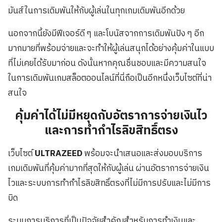
มันส์ในการเดิมพันให้กับผู้เล่นในทุกเกมเดิมพันอีกด้วย
นอกจากนี้ยังมีฟีเจอร์ดี ๆ และโบนัสจากการเดิมพันปัง ๆ อีก
มากมายที่พร้อมจ่ายและจะทำให้ผู้เล่นสนุกได้อย่างคุ้มค่าในแบบ
ที่ไม่เคยได้รับมาก่อน ดังนั้นหากคุณชื่นชอบและมีความสนใจ
ในการเดิมพันเกมสล็อตออนไลน์ที่นี่ถือเป็นอีกหนึ่งเว็บไซต์ที่น่า
สนใจ
คุ้มค่าได้ไม่มีหยุดกับอัตราการจ่ายเงินไว
และการทำกำไรลิขสิทธิ์ตรง
เว็บไซต์
ULTRAZEED
พร้อมจะนำเสนอและส่งมอบบริการ
เกมเดิมพันที่คุ้มค่ามากที่สุดให้กับผู้เล่น ผ่านอัตราการจ่ายเงิน
ไวและระบบการทำกำไรลิขสิทธิ์ตรงที่ไม่มีการปรับและไม่มีการ
บิด
ระบบการบริการที่เป็นปัจจัยสำคัญสำหรับการทำเงินและ