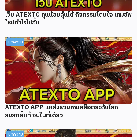
เว็บ ATEXTO ทุนน้อยลุ้นได้ กิจกรรมโดนใจ เกมอัพ
ใหม่กำไรไม่อั้น
บทความ
ATEXTO APP แหล่งรวมเกมสล็อตระดับโลก
ลิขสิทธิ์แท้ จบในที่เดียว
บทความ