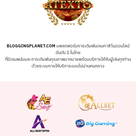
BLOGGINGPLANET.COM
แพลตฟอร์มการเดิมพันเกมคาสิโนออนไลน์
อันดับ 1 ในไทย
ที่มีเกมพนันและการเดิมพันคุณภาพมากมายพร้อมบริการให้กับผู้เล่นทุกท่าน
ด้วยระบบการให้บริการแบบไม่ผ่านคนกลาง