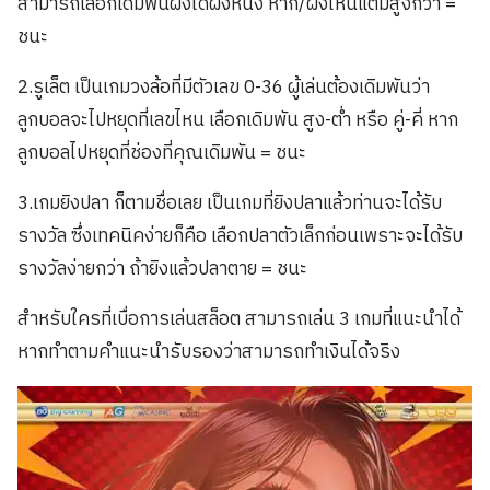
สามารถเลือกเดิมพันฝั่งใดฝั่งหนึ่ง หาก/ฝั่งไหนแต้มสูงกว่า =
ชนะ
2.รูเล็ต เป็นเกมวงล้อที่มีตัวเลข 0-36 ผู้เล่นต้องเดิมพันว่า
ลูกบอลจะไปหยุดที่เลขไหน เลือกเดิมพัน สูง-ต่ำ หรือ คู่-คี่ หาก
ลูกบอลไปหยุดที่ช่องที่คุณเดิมพัน = ชนะ
3.เกมยิงปลา ก็ตามชื่อเลย เป็นเกมที่ยิงปลาแล้วท่านจะได้รับ
รางวัล ซึ่งเทคนิคง่ายก็คือ เลือกปลาตัวเล็กก่อนเพราะจะได้รับ
รางวัลง่ายกว่า ถ้ายิงแล้วปลาตาย = ชนะ
สำหรับใครที่เบื่อการเล่นสล็อต สามารถเล่น 3 เกมที่แนะนำได้
หากทำตามคำแนะนำรับรองว่าสามารถทำเงินได้จริง