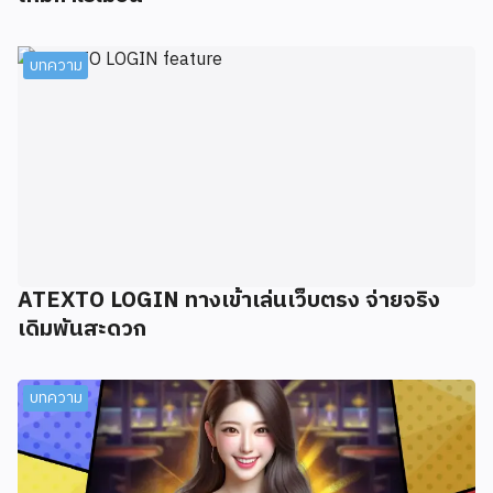
บทความ
ATEXTO LOGIN ทางเข้าเล่นเว็บตรง จ่ายจริง
เดิมพันสะดวก
บทความ