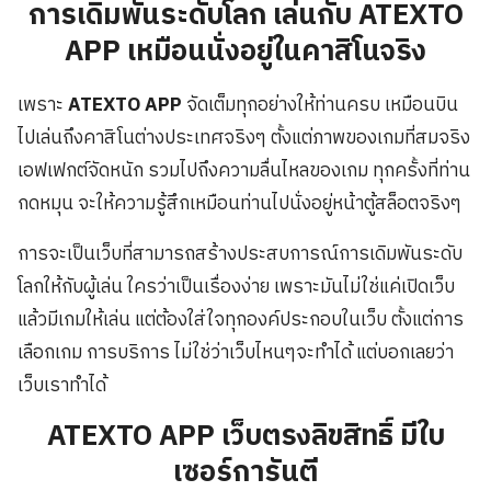
การเดิมพันระดับโลก เล่นกับ ATEXTO
APP เหมือนนั่งอยู่ในคาสิโนจริง
เพราะ
ATEXTO APP
จัดเต็มทุกอย่างให้ท่านครบ เหมือนบิน
ไปเล่นถึงคาสิโนต่างประเทศจริงๆ ตั้งแต่ภาพของเกมที่สมจริง
เอฟเฟกต์จัดหนัก รวมไปถึงความลื่นไหลของเกม ทุกครั้งที่ท่าน
กดหมุน จะให้ความรู้สึกเหมือนท่านไปนั่งอยู่หน้าตู้สล็อตจริงๆ
การจะเป็นเว็บที่สามารถสร้างประสบการณ์การเดิมพันระดับ
โลกให้กับผู้เล่น ใครว่าเป็นเรื่องง่าย เพราะมันไม่ใช่แค่เปิดเว็บ
แล้วมีเกมให้เล่น แต่ต้องใส่ใจทุกองค์ประกอบในเว็บ ตั้งแต่การ
เลือกเกม การบริการ ไม่ใช่ว่าเว็บไหนๆจะทำได้ แต่บอกเลยว่า
เว็บเราทำได้
ATEXTO APP เว็บตรงลิขสิทธิ์ มีใบ
เซอร์การันตี