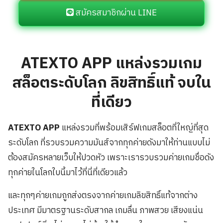
สมัครสมาชิกผ่าน LINE
ATEXTO APP แหล่งรวมเกม
สล็อตระดับโลก ลิขสิทธิ์แท้ จบใน
ที่เดียว
ATEXTO APP
แหล่งรวมที่พร้อมเสิร์ฟเกมสล็อตที่ใหญ่ที่สุด
ระดับโลก ที่รวบรวมความมันส์จากทุกค่ายดังมาให้ท่านแบบไม่
ต้องสมัครหลายเว็บให้ปวดหัว เพราะเรารวบรวมค่ายเกมชื่อดัง
ทุกค่ายในโลกใบนี้มาไว้ที่นี่ที่เดียวแล้ว
และทุกๆค่ายเกมถูกส่งตรงจากค่ายเกมลิขสิทธิ์แท้จากต่าง
ประเทศ มีมาตรฐานระดับสากล เกมลื่น ภาพสวย เสียงแน่น